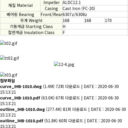
Impeller
ALDC12.1
재질 Material
Casing
Cast Iron (FC-20)
베어링 Bearing
Front/Rear
6307z/6308z
무게 Weight
168
168
170
기동계급 Starting Class
H
절연계급 Insulation Class
F
첨부파일
curve_IHB-1010.dwg
(1.4M)
72회 다운로드 | DATE : 2020-06-30
15:13:21
curve_IHB-1010.pdf
(63.0K)
67회 다운로드 | DATE : 2020-06-30
15:13:21
outline_IHB-1010.dwg
(277.4K)
81회 다운로드 | DATE : 2020-06-30
15:13:21
outline_IHB-1010.pdf
(51.8K)
60회 다운로드 | DATE : 2020-06-30
15:13:21