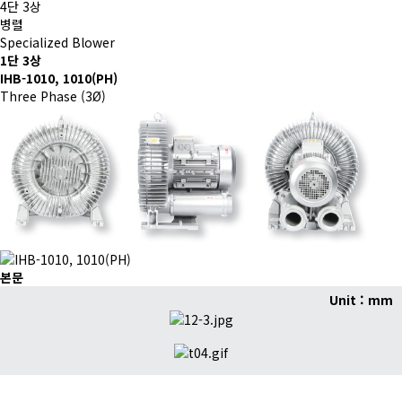
4단 3상
병렬
Specialized Blower
1단 3상
IHB-1010, 1010(PH)
Three Phase (3Ø)
본문
Unit : mm