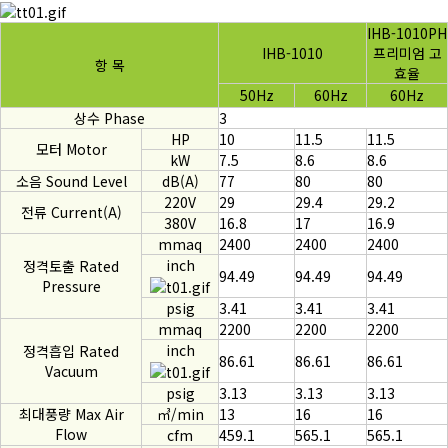
IHB-1010PH
IHB-1010
프리미엄 고
항 목
효율
50Hz
60Hz
60Hz
상수 Phase
3
HP
10
11.5
11.5
모터 Motor
kW
7.5
8.6
8.6
소음 Sound Level
dB(A)
77
80
80
220V
29
29.4
29.2
전류 Current(A)
380V
16.8
17
16.9
mmaq
2400
2400
2400
inch
정격토출 Rated
94.49
94.49
94.49
Pressure
psig
3.41
3.41
3.41
mmaq
2200
2200
2200
inch
정격흡입 Rated
86.61
86.61
86.61
Vacuum
psig
3.13
3.13
3.13
최대풍량 Max Air
㎥/min
13
16
16
Flow
cfm
459.1
565.1
565.1