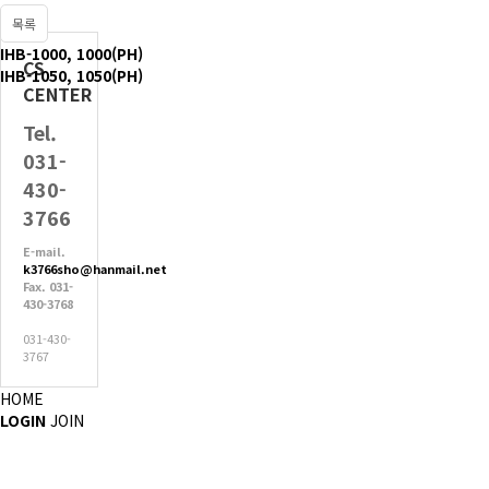
목록
IHB-1000, 1000(PH)
CS
IHB-1050, 1050(PH)
CENTER
Tel.
031-
430-
3766
E-mail.
k3766sho@hanmail.net
Fax. 031-
430-3768
031-430-
3767
HOME
LOGIN
JOIN