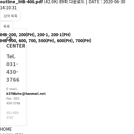
outline_IHB-400.pdf
(42.0K)
89회 다운로드 | DATE : 2020-06-30
14:10:31
검색 목록
목록
IHB-200, 200(PH), 200-1, 200-1(PH)
CS
IHB-500, 600, 700, 500(PH), 600(PH), 700(PH)
CENTER
Tel.
031-
430-
3766
E-mail.
k3766sho@hanmail.net
Fax. 031-
430-3768
031-430-
3767
HOME