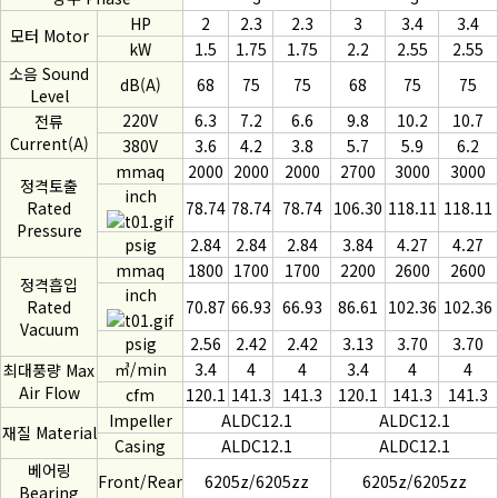
HP
2
2.3
2.3
3
3.4
3.4
모터 Motor
kW
1.5
1.75
1.75
2.2
2.55
2.55
소음 Sound
dB(A)
68
75
75
68
75
75
Level
220V
6.3
7.2
6.6
9.8
10.2
10.7
전류
Current(A)
380V
3.6
4.2
3.8
5.7
5.9
6.2
mmaq
2000
2000
2000
2700
3000
3000
정격토출
inch
Rated
78.74
78.74
78.74
106.30
118.11
118.11
Pressure
psig
2.84
2.84
2.84
3.84
4.27
4.27
mmaq
1800
1700
1700
2200
2600
2600
정격흡입
inch
Rated
70.87
66.93
66.93
86.61
102.36
102.36
Vacuum
psig
2.56
2.42
2.42
3.13
3.70
3.70
㎥/min
3.4
4
4
3.4
4
4
최대풍량 Max
Air Flow
cfm
120.1
141.3
141.3
120.1
141.3
141.3
Impeller
ALDC12.1
ALDC12.1
재질 Material
Casing
ALDC12.1
ALDC12.1
베어링
Front/Rear
6205z/6205zz
6205z/6205zz
Bearing