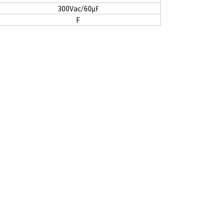
300Vac/60㎌
F