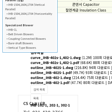
Parallel (병렬)
콘덴서 Capacitor
• IHB-1504,1604,1704 (Vertical
Parallel)
절연계급 Insulation Class
• IHB-1504,1604,1704 (Horizontality
Parallel)
Specialized Blower
• IHB-CL
• Belt Driven Blowers
• Coupling Connected Blowers
• Bare-shaft Blowers
• Vertical Type Blowers
첨부파일
curve_IHB-402s-1,402-1.dwg
(1.2M)
100회 다운로드
curve_IHB-402s-1,402-1.pdf
(68.6K)
88회 다운로드 |
outline_IHB-402S-1.dwg
(216.8K)
94회 다운로드 | D
outline_IHB-402S-1.pdf
(49.7K)
93회 다운로드 | DA
outline_IHB-402-1.dwg
(214.4K)
75회 다운로드 | DA
outline_IHB-402-1.pdf
(47.7K)
80회 다운로드 | DATE
검색 목록
목록
CS CENTER
IHB-102-1, 202-1, 302-1