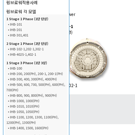
4단 3상
링브로워적용사례
병렬
링브로워 각 모델
Specialized Blower
1 Stage 1 Phase (1단 단상)
2단 단상
• IHB-101
IHB-402S-1, 402-1
• IHB-201
Single Phase (1Ø)
• IHB-301,401
2 Stage 1 Phase (2단 단상)
• IHB-102-1,202-1,302-1
• IHB-402S-1,402-1
1 Stage 3 Phase (1단 3상)
• IHB-100
• IHB-200, 200(PH), 200-1, 200-1(PH)
• IHB-300, 400, 300(PH), 400(PH)
• IHB-500, 600, 700, 500(PH), 600(PH),
700(PH)
본문
• IHB-800, 900, 800(PH), 900(PH)
• IHB-1000, 1000(PH)
• IHB-1010, 1010(PH)
• IHB-1050, 1050(PH)
• IHB-1100, 1200, 1300, 1100(PH),
1200(PH), 1300(PH)
• IHB-1400, 1500, 1600(PH)