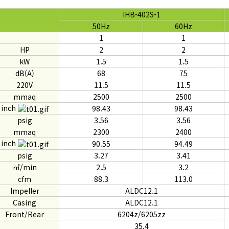
IHB-402S-1
50Hz
60Hz
1
1
HP
2
2
kW
1.5
1.5
dB(A)
68
75
220V
11.5
11.5
mmaq
2500
2500
inch
98.43
98.43
psig
3.56
3.56
mmaq
2300
2400
inch
90.55
94.49
psig
3.27
3.41
㎥/min
2.5
3.2
cfm
88.3
113.0
Impeller
ALDC12.1
Casing
ALDC12.1
Front/Rear
6204z/6205zz
35.4