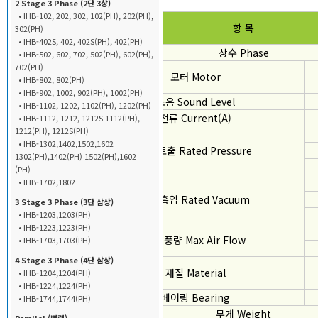
2 Stage 3 Phase (2단 3상)
• IHB-102, 202, 302, 102(PH), 202(PH),
항 목
302(PH)
• IHB-402S, 402, 402S(PH), 402(PH)
상수 Phase
• IHB-502, 602, 702, 502(PH), 602(PH),
702(PH)
모터 Motor
• IHB-802, 802(PH)
• IHB-902, 1002, 902(PH), 1002(PH)
소음 Sound Level
• IHB-1102, 1202, 1102(PH), 1202(PH)
전류 Current(A)
• IHB-1112, 1212, 1212S 1112(PH),
1212(PH), 1212S(PH)
• IHB-1302,1402,1502,1602
정격토출 Rated Pressure
1302(PH),1402(PH) 1502(PH),1602
(PH)
• IHB-1702,1802
정격흡입 Rated Vacuum
3 Stage 3 Phase (3단 삼상)
• IHB-1203,1203(PH)
• IHB-1223,1223(PH)
최대풍량 Max Air Flow
• IHB-1703,1703(PH)
4 Stage 3 Phase (4단 삼상)
재질 Material
• IHB-1204,1204(PH)
• IHB-1224,1224(PH)
베어링 Bearing
• IHB-1744,1744(PH)
무게 Weight