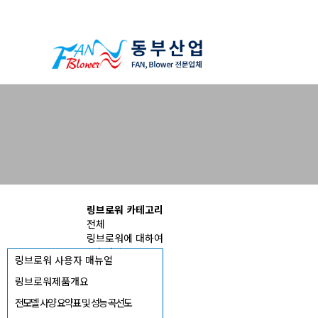
하위분류
하위분류
하위분류
링브로워 카테고리
전체
링브로워에 대하여
1단 단상
링브로워 사용자 매뉴얼
2단 단상
1단 3상
링브로워제품개요
2단 3상
전모델 사양 요약표 및 성능 곡선도
3단 3상