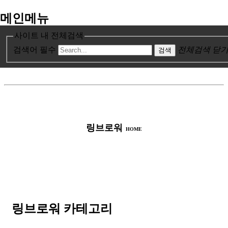
메인메뉴
IHB-CL > 링브로워
사이트 내 전체검색
본문 바로가기
검색어 필수
전체검색 닫
검색
링브로워
HOME
링브로워 카테고리