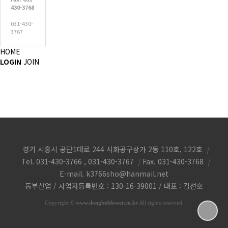
430-3768
031-430-
3767
HOME
LOGIN
JOIN
경기 시흥시 공단1대로 244 시화공구상가 2동 110호, 122호
|
Tel. 031-430-3766 , 031-430-3767
|
Fax. 031-430-3768
|
E-mail.
k3766sho@hanmail.net
동부산업 / 사업자등록번호 : 130-16-39001 / 대표 : 김선호
Copyright
©
www.dongbublower.co.kr
All rights reserved.