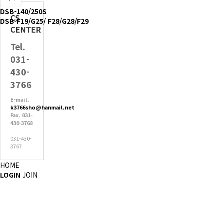
DSB-140/250S
CS
DSB-F19/G25/ F28/G28/F29
CENTER
Tel.
031-
430-
3766
E-mail.
k3766sho@hanmail.net
Fax. 031-
430-3768
031-430-
3767
HOME
LOGIN
JOIN