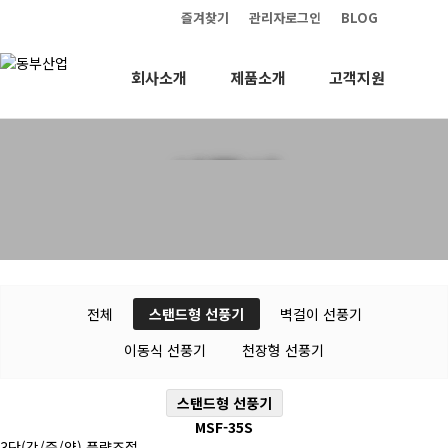
즐겨찾기
관리자로그인
BLOG
회사소개
제품소개
고객지원
선풍기
전체
스탠드형 선풍기
벽걸이 선풍기
이동식 선풍기
천장형 선풍기
스탠드형 선풍기
MSF-35S
3단(강/중/약) 풍량조절