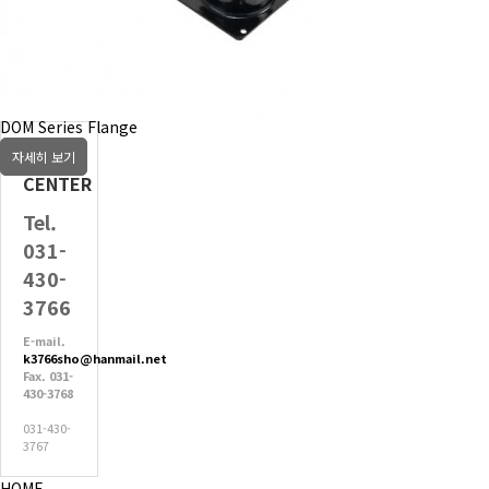
DOM Series Flange
CS
자세히 보기
CENTER
Tel.
031-
430-
3766
E-mail.
k3766sho@hanmail.net
Fax. 031-
430-3768
031-430-
3767
HOME